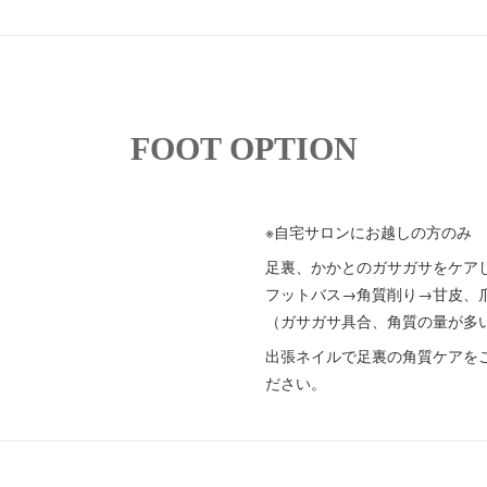
FOOT OPTION
※自宅サロンにお越しの方のみ
足裏、かかとのガサガサをケア
フットバス→角質削り→甘皮、
（ガサガサ具合、角質の量が多い方
出張ネイルで足裏の角質ケアを
ださい。