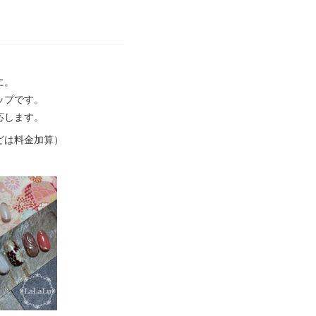
に。
ップです。
応します。
どは料金加算）